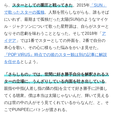
ら、
スターとしての重圧と戦ってきた
。2015年
「SUN」
で歌ったスターの孤独
。人類を照らしながらも、誰もそば
にいれず、最期まで孤独だった太陽(SUN)のようなマイケ
ル・ジャクソンについて歌った星野源は、自らがスターと
なりその悲劇を味わうこととなった。そして2018年「
ア
イデア
」では1番でスターとしての外面を、2番で自分の
本心を歌い、その心に積もった悩みをかいま見せた。
『POP VIRUS』時点での彼のスター観は別の記事に解説
を任せる
としよう。
「さらしもの」では、世間に好き勝手自分を解釈されるス
ターの立場に、うんざりしている内面を吐き出している
。
親指や中指(人差し指の隣の指)を立てて好き勝手に評価し
てくる聴衆。僕は本当は太陽じゃないんだ、輝いて見える
のは世の中の人がそう見てくれているからなんだ、と。そ
こでPUNPEEにバトンが渡される。