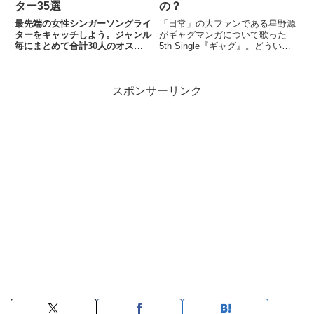
ター35選
の？
最先端の女性シンガーソングライ
「日常」の大ファンである星野源
ターをキャッチしよう。ジャンル
がギャグマンガについて歌った
毎にまとめて合計30人のオスス
5th Single『ギャグ』。どういっ
メSSWをご紹介。10代,20代から
たマンガについて歌っていたのか
ベテラン、マイナーまで。ソウ
考えてみた。
ル・フォーク・ルーツミュージッ
スポンサーリンク
ク(カントリー・ブルース)、ピア
ノやギターの弾き語り等。