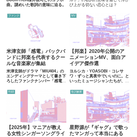
曲。謎めいた歌詞の意味に迫る。
び上がる切ない恋心とは？
ファンク
MV
米津玄師「感電」バックバ
【邦楽】2020年公開のア
ンドに邦楽を代表するクー
ニメーションMV、面白ア
ルな音楽家が集結
イデア傑作選
米津玄師がドラマ「MIU404」の
ヨルシカ・YOASOBI・コレサ
エンディングテーマとして書き下
ワ・ずっと真夜中でいいのに。と
ろしたファンクナンバー「感電」
いったミュージシャンたちが、ヒ
には、黒人音楽の影響が色濃いク
ット作を多数生み出しているアニ
ールな音楽家たちが参加してい
メーションＭＶの世界に産み落と
R&B
歌詞解釈
た。
された、2020年の傑作・奇作の
数々をご紹介。
【2025年】マニアが教え
星野源が『ギャグ』で歌っ
る女性シンガーソングライ
たマンガって本当にある