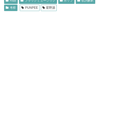
R&B
ブラックミュージック
ポップ
歌詞解釈
考察
PUNPEE
星野源