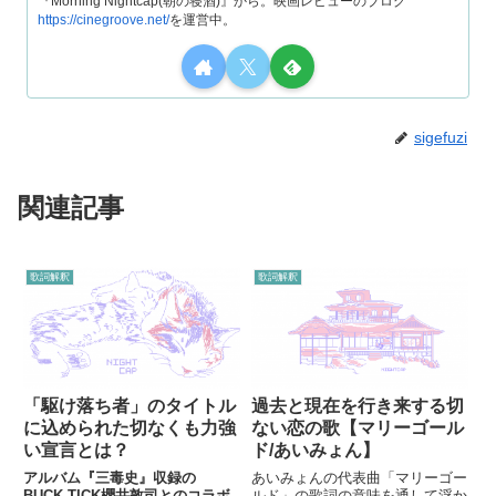
『Morning Nightcap(朝の寝酒)』から。映画レビューのブログ
https://cinegroove.net/
を運営中。
sigefuzi
関連記事
歌詞解釈
歌詞解釈
「駆け落ち者」のタイトル
過去と現在を行き来する切
に込められた切なくも力強
ない恋の歌【マリーゴール
い宣言とは？
ド/あいみょん】
アルバム『三毒史』収録の
あいみょんの代表曲「マリーゴー
BUCK-TICK櫻井敦司とのコラボ
ルド」の歌詞の意味を通して浮か