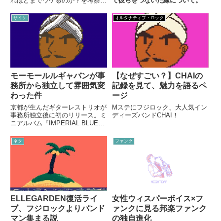
れほどまでウケるのか？を考察し
て彼らをつないだ縁について。
たい。
サイケ
オルタナティブ・ロック
モーモールルギャバンが事
【なぜすごい？】CHAIの
務所から独立して雰囲気変
記録を見て、魅力を語るペ
わった件
ージ
京都が生んだギターレストリオが
Mステにフジロック、大人気イン
事務所独立後に初のリリース。ミ
ディーズバンドCHAI！
ニアルバム『IMPERIAL BLUE』
に見た彼らの変化とは？
ネタ
ファンク
ELLEGARDEN復活ライ
女性ウィスパーボイス×フ
ブ、フジロックよりバンド
ァンクに見る邦楽ファンク
マン集まる説
の独自進化