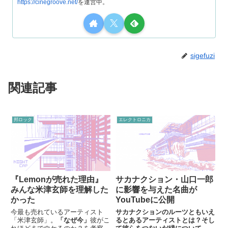
https://cinegroove.net/
を運営中。
sigefuzi
関連記事
邦ロック
エレクトロニカ
『Lemonが売れた理由』
サカナクション・山口一郎
みんな米津玄師を理解した
に影響を与えた名曲が
かった
YouTubeに公開
今最も売れているアーティスト
サカナクションのルーツともいえ
「米津玄師」。
「なぜ今」
彼がこ
るとあるアーティストとは？そし