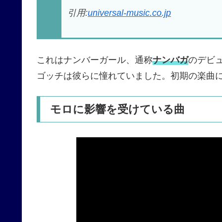
引用:
universal-music.co.jp
これはナンバーガール、通称
ナンバガ
のデビ
ゴッチは彼らに憧れていました。初期の楽曲
モロに影響を受けている曲