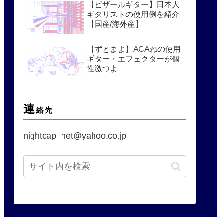
【ビザールギター】日本人
ギタリストの使用例を紹介
【国産/海外産】
【ずとまよ】ACAねの使用
ギター・エフェクターが個
性激つよ
連
絡先
nightcap_net@yahoo.co.jp