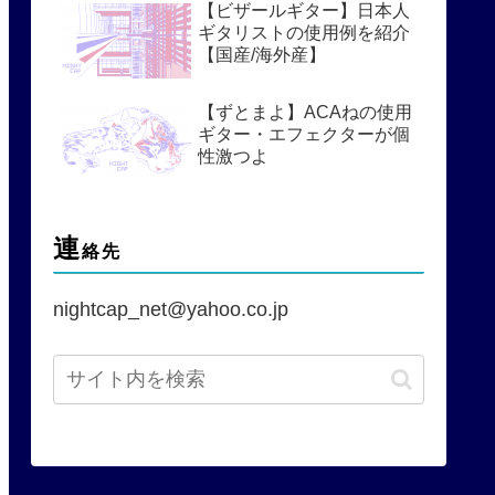
【ビザールギター】日本人
ギタリストの使用例を紹介
【国産/海外産】
【ずとまよ】ACAねの使用
ギター・エフェクターが個
性激つよ
連
絡先
nightcap_net@yahoo.co.jp