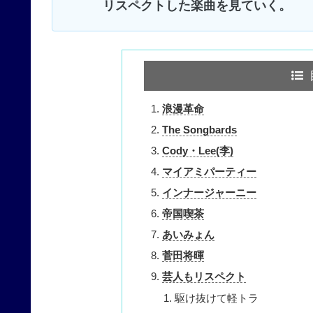
リスペクトした楽曲を見ていく。
浪漫革命
The Songbards
Cody・Lee(李)
マイアミパーティー
インナージャーニー
帝国喫茶
あいみょん
菅田将暉
芸人もリスペクト
駆け抜けて軽トラ