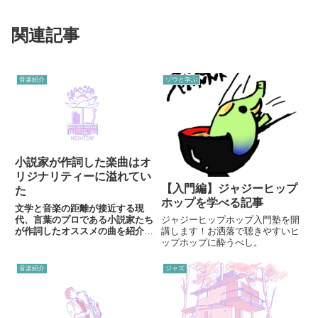
関連記事
音楽紹介
ゾウと学ぶ
小説家が作詞した楽曲はオ
リジナリティーに溢れてい
【入門編】ジャジーヒップ
た
ホップを学べる記事
文学と音楽の距離が接近する現
代、言葉のプロである小説家たち
ジャジーヒップホップ入門塾を開
が作詞したオススメの曲を紹介し
講します！お洒落で聴きやすいヒ
ていく。
ップホップに酔うべし。
音楽紹介
ジャズ