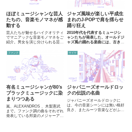
ほぼミュージシャンな芸人
ジャズ風味が楽しい平成生
たちの、音楽モノマネが感
まれのJ-POPで肩を揺らせ
動する
踊り狂え
芸人たちが魅せるハイクオリティ
2010年代を代表するミュージシ
でマニアックな音楽モノマネをご
ャンたちが発表した、オールドジ
紹介。男女を演じ分けられる芸人
ャズ風の踊れる楽曲には、古き良
から、体でEDMを表現するクオ
き音楽への愛が溢れていた。
リティの高い音楽ネタまで。米津
ファンク
サイケ
玄師のモノマネが炎上したばかり
ですが、山下達郎・長渕剛・桑田
佳祐・矢野顕子・忌野清志郎らの
ハイクオリティモノマネをご紹
介。
有名ミュージシャンが80’s
ジャパニーズオールドロッ
ブラックミュージックに染
クの伝説の名曲
まりつつある
ジャパニーズオールドロックに
は、今の音楽シーンには無い格好
嵐、ALEXANDROS 、木梨憲武
良さ、またルーツ音楽などがふん
まで。ファンク調の曲をそれぞれ
だんに取り入れられている。ジャ
発表している邦楽のメジャーアー
パニーズオールドロックを聴いた
ティストたち。時代が求めるの
ことの無い人が聴くと、そのトゲ
か、80年代化していくアーティ
トゲしさに痺れること間違い無
ストたちを紹介。