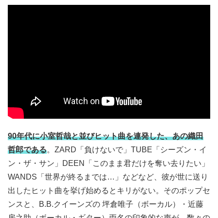
90年代に小室哲哉と並びヒット曲を連発した、あの織田
哲郎である
。ZARD「負けないで」TUBE「シーズン・イ
ン・ザ・サン」DEEN「このまま君だけを奪い去りたい」
WANDS「世界が終るまでは…」などなど、彼が世に送り
出したヒット曲を挙げ始めるとキリがない。そのポップセ
ンスと、B.B.クイーンズの 坪倉唯子（ボーカル）・近藤
房之助（ボーカル・ギター）両名の印象的な声が、数々の