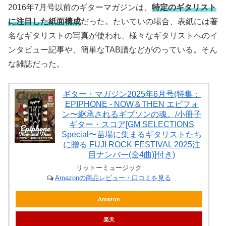
2016年7月号以前のギターマガジンは、
特定のギタリスト
に注目した紙面構成
だった。たいていの場合、表紙には著
名なギタリストの写真が使われ、様々なギタリストへのイ
ンタビュー記事や、簡単なTAB譜などがのっている。そん
な雑誌だった。
ギター・マガジン2025年6月号(特集：
EPIPHONE - NOW＆THEN エピフォ
ン〜継承されるギブソンの魂。/小冊子
ギター・スコア[GM SELECTIONS
Special〜苗場に集まるギタリストたち
に贈る FUJI ROCK FESTIVAL 2025注
目ナンバー(全4曲)]付き)
リットーミュージック
Amazonの商品レビュー・口コミを見る
Amazon
楽天