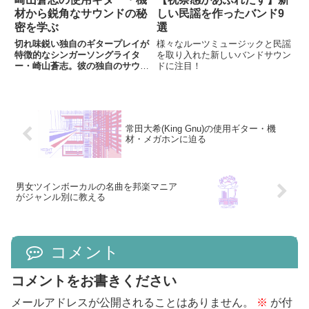
材から鋭角なサウンドの秘
しい民謡を作ったバンド9
密を学ぶ
選
切れ味鋭い独自のギタープレイが
様々なルーツミュージックと民謡
特徴的なシンガーソングライタ
を取り入れた新しいバンドサウン
ー・崎山蒼志。彼の独自のサウン
ドに注目！
ドの秘密である使用ギターや機材
を調査した。
常田大希(King Gnu)の使用ギター・機
材・メガホンに迫る
男女ツインボーカルの名曲を邦楽マニア
がジャンル別に教える
コメント
コメントをお書きください
メールアドレスが公開されることはありません。
※
が付