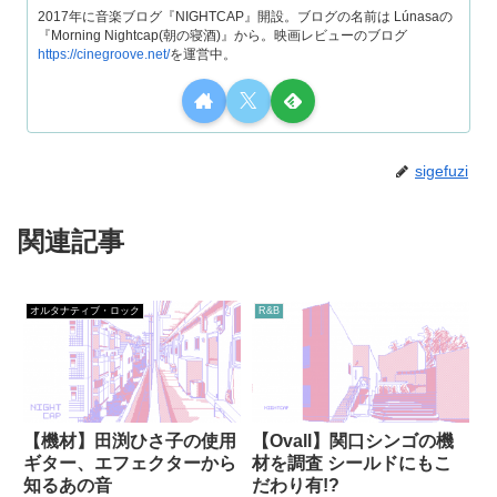
2017年に音楽ブログ『NIGHTCAP』開設。ブログの名前は Lúnasaの
『Morning Nightcap(朝の寝酒)』から。映画レビューのブログ
https://cinegroove.net/
を運営中。
sigefuzi
関連記事
オルタナティブ・ロック
R&B
【機材】田渕ひさ子の使用
【Ovall】関口シンゴの機
ギター、エフェクターから
材を調査 シールドにもこ
知るあの音
だわり有!?