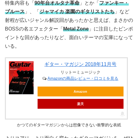
特集内容も「
90年台オルタナ革命
」とか「
ファンキー・
ブルース
」、「
ジャマイカ 楽園のギタリストたち
」など
射程が広いジャンル解説回があったかと思えば、まさかの
BOSSの名エフェクター「
Metal Zone
」に注目したピンポ
イントな回があったりなど、面白いテーマの宝庫になって
いる。
ギター・マガジン 2018年11月号
リットーミュージック
Amazonの商品レビュー・口コミを見る
Amazon
楽天
かつてのギターマガジンからは想像できない衝撃的な表紙