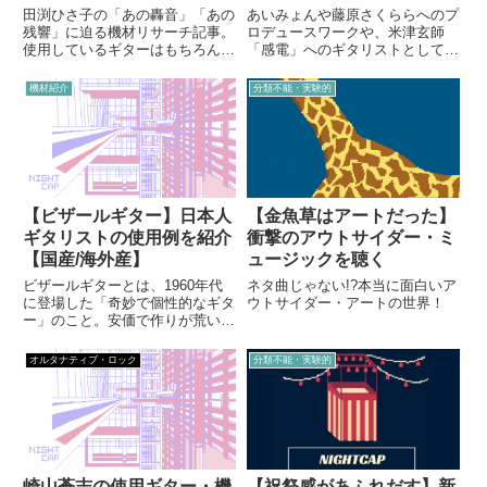
田渕ひさ子の「あの轟音」「あの
あいみょんや藤原さくららへのプ
残響」に迫る機材リサーチ記事。
ロデュースワークや、米津玄師
使用しているギターはもちろん、
「感電」へのギタリストとしての
アンプ、エフェクター、シール
参加で知名度を高める一方、バン
ド、ストラップなどをご紹介。
ド・Ovallとして国内外で高い評
機材紹介
分類不能・実験的
価を得ている関口シンゴ。彼のソ
フトでLo-Fiな音の秘密に迫る、
機材調査企画。
【ビザールギター】日本人
【金魚草はアートだった】
ギタリストの使用例を紹介
衝撃のアウトサイダー・ミ
【国産/海外産】
ュージックを聴く
ビザールギターとは、1960年代
ネタ曲じゃない!?本当に面白いア
に登場した「奇妙で個性的なギタ
ウトサイダー・アートの世界！
ー」のこと。安価で作りが荒いも
のも多い一方、独特のデザインや
スイッチ類、レトロ感が魅力だ。
オルタナティブ・ロック
分類不能・実験的
本記事では、長岡亮介や坂本慎太
郎など、日本人ギタリストが愛用
している例をまとめて紹介する。
崎山蒼志の使用ギター・機
【祝祭感があふれだす】新