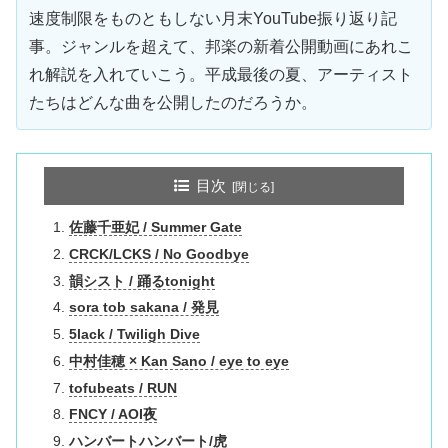
速度制限をものともしない月末YouTube振り返り記
事。ジャンルを超えて、邦楽の新着公開動画にあれこ
れ解説を入れていこう。平成最後の夏、アーティスト
たちはどんな曲を公開したのだろうか。
目次
佐藤千亜妃 / Summer Gate
CRCK/LCKS / No Goodbye
韻シスト / 踊るtonight
sora tob sakana / 発見
5lack / Twiligh Dive
中村佳穂 × Kan Sano / eye to eye
tofubeats / RUN
FNCY / AOI夜
ハンバートハンバート/虎