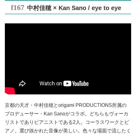
中村佳穂 × Kan Sano / eye to eye
京都の天才・中村佳穂とorigami PRODUCTIONS所属の
プロデューサー・Kan Sanoがコラボ。どちらもヴォーカ
リストでありピアニストである2人。コーラスワークとピ
アノ、選び抜かれた音像が美しい。色々な場面で流したく