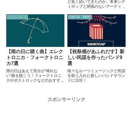
ど長く続いてきたのか。本来シテ
ィポップと関係のないアーティス
トを流行りものに便乗させる、音
楽業界の体質が原因だった。
エレクトロニカ
分類不能・実験的
【雨の日に聴く曲】エレク
【祝祭感があふれだす】新
トロニカ・フォークトロニ
しい民謡を作ったバンド9
カ7選
選
雨の日はあえて気分が”晴れな
様々なルーツミュージックと民謡
い”曲を聴こう！フォークトロニ
を取り入れた新しいバンドサウン
カやポストロックなどのおすすめ
ドに注目！
曲を、日本・海外に囚われずご紹
介。
スポンサーリンク