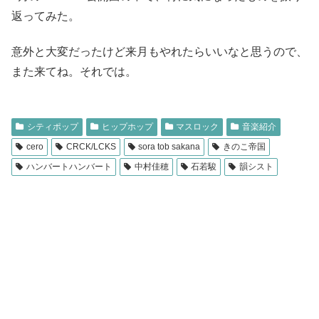
返ってみた。
意外と大変だったけど来月もやれたらいいなと思うので、
また来てね。それでは。
シティポップ
ヒップホップ
マスロック
音楽紹介
cero
CRCK/LCKS
sora tob sakana
きのこ帝国
ハンバートハンバート
中村佳穂
石若駿
韻シスト