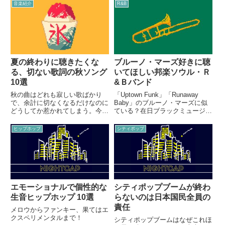
音楽紹介
R&B
夏の終わりに聴きたくな
ブルーノ・マーズ好きに聴
る、切ない歌詞の秋ソング
いてほしい邦楽ソウル・Ｒ
10選
&Ｂバンド
秋の曲はどれも寂しい歌ばかり
「Uptown Funk」「Runaway
で、余計に切なくなるだけなのに
Baby」のブルーノ・マーズに似
どうしてか惹かれてしまう。今の
ている？在日ブラックミュージッ
季節にオススメの秋ソングを紹
クバンド！
介。
ヒップホップ
シティポップ
エモーショナルで個性的な
シティポップブームが終わ
生音ヒップホップ 10選
らないのは日本国民全員の
責任
メロウからファンキー、果てはエ
クスペリメンタルまで！
シティポップブームはなぜこれほ