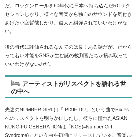
だ。ロックンロールを60年代に日本へ持ち込んだRCサク
セションしかり、様々な音楽から独自のサウンドを気付き
あげた小室哲哉しかり。盗人と糾弾されていいわけがな
い。
後の時代に評価されるなんてのは良くある話だが、だから
って若い才能をSNSが生む謎の裁判官たちが摘み取って
いいわけがないのだ。
アーティストがリスペクトを語れる世
の中へ
先述のNUMBER GIRLは「 PIXIE DU」という曲でPixies
へのリスペクトを明らかにしたし、彼らに憧れたASIAN
KUNG-FU GENERATIONは「NGS(=Number Girl
Syndrome)」という曲を初期にリリースしている。音楽ル