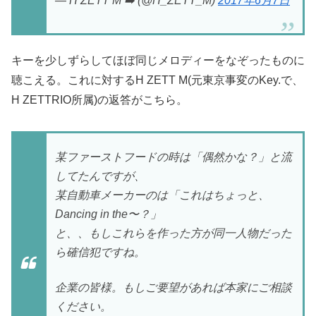
— H ZETT M ➡️ (@H_ZETT_M)
2017年6月7日
キーを少しずらしてほぼ同じメロディーをなぞったものに
聴こえる。これに対するH ZETT M(元東京事変のKey.で、
H ZETTRIO所属)の返答がこちら。
某ファーストフードの時は「偶然かな？」と流
してたんですが、
某自動車メーカーのは「これはちょっと、
Dancing in the〜？」
と、、もしこれらを作った方が同一人物だった
ら確信犯ですね。
企業の皆様。もしご要望があれば本家にご相談
ください。