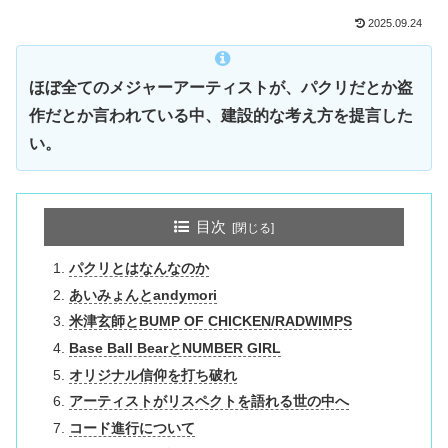
2025.09.24
ほぼ全てのメジャーアーティストが、パクリだとか盗
作だとか言われている中、建設的な考え方を提言した
い。
目次
パクリとはなんなのか
あいみょんとandymori
米津玄師とBUMP OF CHICKEN/RADWIMPS
Base Ball BearとNUMBER GIRL
オリジナル信仰を打ち破れ
アーティストがリスペクトを語れる世の中へ
コード進行について