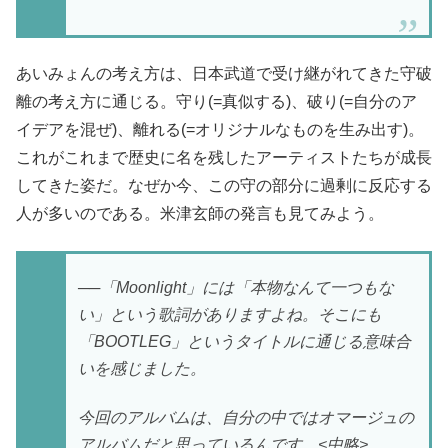
あいみょんの考え方は、日本武道で受け継がれてきた守破
離の考え方に通じる。守り(=真似する)、破り(=自分のア
イデアを混ぜ)、離れる(=オリジナルなものを生み出す)。
これがこれまで歴史に名を残したアーティストたちが成長
してきた姿だ。なぜか今、この守の部分に過剰に反応する
人が多いのである。米津玄師の発言も見てみよう。
──「Moonlight」には「本物なんて一つもな
い」という歌詞がありますよね。そこにも
「BOOTLEG」というタイトルに通じる意味合
いを感じました。
今回のアルバムは、自分の中ではオマージュの
アルバムだと思っているんです。<中略>