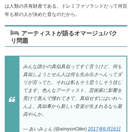
は人類の共有財産である。ドレミファソラシドだって何百
年も前の人が決めた音なのだから。
アーティストが語るオマージュ/パク
リ問題
みんな誰かの真似真似ってすぐ言うけど、何も
真似しようとせん人は何も生み出さへんってダ
リが言ってた。それは私もそう思うしそう信じ
てます。色んなアーティスト、芸術家に影響を
受けて羨んで憧れてきて、真似せずにはいれへ
んよ。真似事から新しい音楽が生まれるなら最
高やんか。
— あいみょん (@aimyonGtter)
2017年6月16日