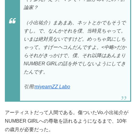
論家？
（小出祐介）まあまあ、ネットとかでもそうで
すし。で、なんかそれを僕、当時見ちゃって。
いまは絶対見ないですけど。めっちゃ気にしち
ゃって。すげーヘコんだんですよ。<中略>だか
らそれがきっかけで、僕、それ以降はあんまり
NUMBER GIRLの話を外でしないようにしてき
たんです。
引用:
miyearnZZ Labo
アーティストだって人間である。傷ついたVo.小出祐介が
NUMBER GIRLへの尊敬を語れるようになるまで、10年
の歳月が必要だった。