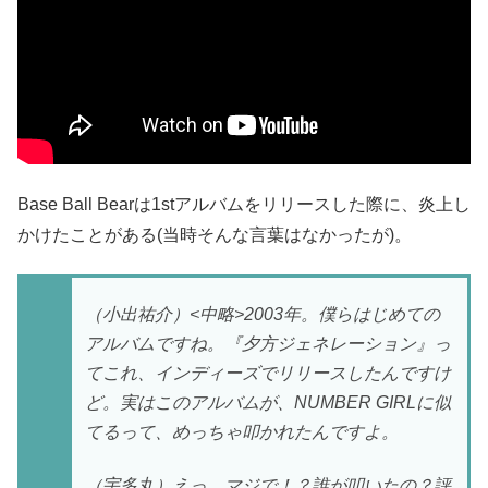
Base Ball Bearは1stアルバムをリリースした際に、炎上し
かけたことがある(当時そんな言葉はなかったが)。
（小出祐介）<中略>2003年。僕らはじめての
アルバムですね。『夕方ジェネレーション』っ
てこれ、インディーズでリリースしたんですけ
ど。実はこのアルバムが、NUMBER GIRLに似
てるって、めっちゃ叩かれたんですよ。
（宇多丸）えっ、マジで！？誰が叩いたの？評