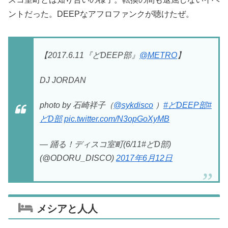
ントだった。DEEPなアフロファンクが聴けたぜ。
【2017.6.11『どDEEP部』
@METRO
】
DJ JORDAN
photo by 石崎祥子（
@sykdisco
）
#どDEEP部
#
どD部
pic.twitter.com/N3opGoXyMB
— 踊る！ディスコ室町(6/11#どD部)
(@ODORU_DISCO)
2017年6月12日
メシアと人人