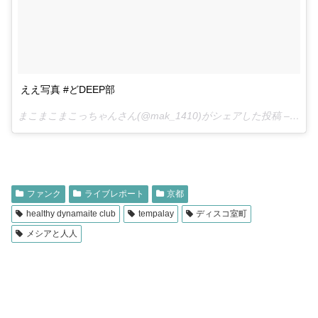
ええ写真 #どDEEP部
まこまこまこっちゃんさん(@mak_1410)がシェアした投稿 –
2017
ファンク
ライブレポート
京都
healthy dynamaite club
tempalay
ディスコ室町
メシアと人人