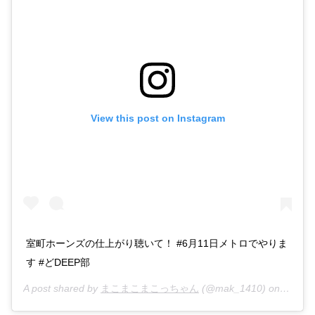
View this post on Instagram
室町ホーンズの仕上がり聴いて！ #6月11日メトロでやりま
す #どDEEP部
A post shared by
まこまこまこっちゃん
(@mak_1410) on
May 29