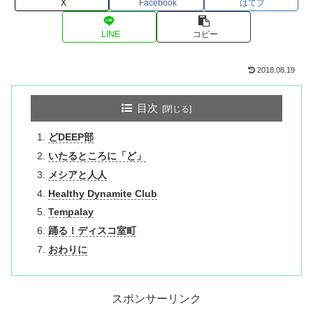
X
Facebook
はてブ
LINE
コピー
2018.08.19
目次
どDEEP部
いたるところに「ど」
メシアと人人
Healthy Dynamite Club
Tempalay
踊る！ディスコ室町
おわりに
スポンサーリンク