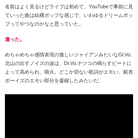
名前はよく見るけどライブは初めて、YouTubeで事前に見
ていった曲は結構ポップな感じで、いわゆるドリームポッ
プってやつなのかなと思っていた。
違った。
めちゃめちゃ感情表現の激しいジャイアンみたいなGt.Vo.
北山の出すノイズの波は、Dr.Vo.ナツコの鳴らすビートに
よって高められ、噴火。どこか切ない歌詞がエモい。銀杏
ボーイズのエモい部分を凝縮したみたいだ。