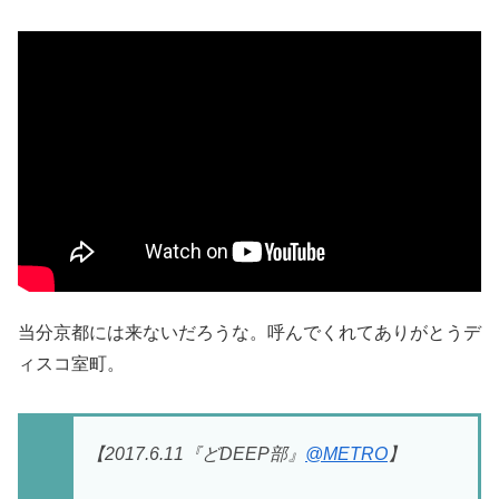
当分京都には来ないだろうな。呼んでくれてありがとうデ
ィスコ室町。
【2017.6.11『どDEEP部』
@METRO
】