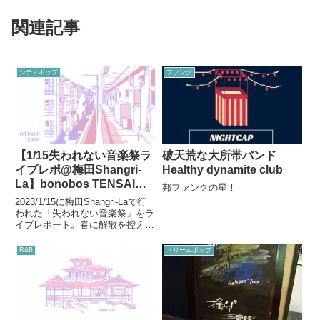
関連記事
シティポップ
ファンク
【1/15失われない音楽祭ラ
破天荒な大所帯バンド
イブレポ@梅田Shangri-
Healthy dynamite club
La】bonobos TENSAI
邦ファンクの星！
BAND BEYOND
2023/1/15に梅田Shangri-Laで行
われた「失われない音楽祭」をラ
イブレポート。春に解散を控えた
bonobosと、2019年2月以来の4年
ぶりのライブとなった天才バンド
R&B
ドリームポップ
(TENSAI BAND BEYOND)の演奏
を振り返る。