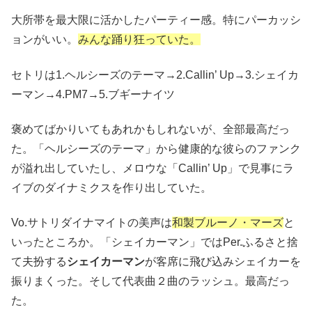
大所帯を最大限に活かしたパーティー感。特にパーカッシ
ョンがいい。
みんな踊り狂っていた。
セトリは1.ヘルシーズのテーマ→2.Callin’ Up→3.シェイカ
ーマン→4.PM7→5.ブギーナイツ
褒めてばかりいてもあれかもしれないが、全部最高だっ
た。「ヘルシーズのテーマ」から健康的な彼らのファンク
が溢れ出していたし、メロウな「Callin’ Up」で見事にラ
イブのダイナミクスを作り出していた。
Vo.サトリダイナマイトの美声は
和製ブルーノ・マーズ
と
いったところか。「シェイカーマン」ではPer.ふるさと捨
て夫扮する
シェイカーマン
が客席に飛び込みシェイカーを
振りまくった。そして代表曲２曲のラッシュ。最高だっ
た。