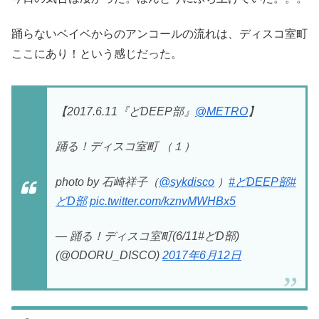
踊らないベイベからのアンコールの流れは、ディスコ室町
ここにあり！という感じだった。
【2017.6.11『どDEEP部』
@METRO
】
踊る！ディスコ室町 （１）
photo by 石崎祥子（
@sykdisco
）
#どDEEP部
#
どD部
pic.twitter.com/kznvMWHBx5
— 踊る！ディスコ室町(6/11#どD部)
(@ODORU_DISCO)
2017年6月12日