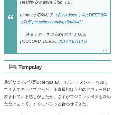
Healthy Dynamite Club（１）
photo by 石崎祥子（
@sykdisco
）
#どDEEP部
#
どD部
pic.twitter.com/wgv3dIAo4U
— 踊る！ディスコ室町(6/11#どD部)
(@ODORU_DISCO)
2017年6月12日
Tempalay
最近なにかと話題のTempalay。サポートメンバーを加え
て４人でのライブだった。正直最初は京都のアウェー感に
飲まれている感じがしたが、さすがフジロック出演を決め
ただけあって、すぐにバシっと合わせてきた。