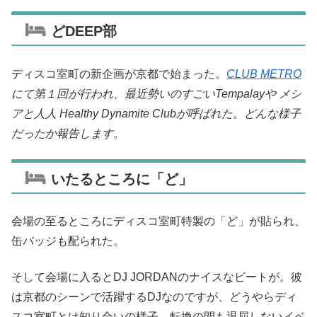
どDEEP部
ディスコ室町の新企画が京都で始まった。
CLUB METRO
にて第１回が行われ、最近勢いのすごいTempalayや メシ
アと人人 Healthy Dynamite Clubが呼ばれた。どんな様子
だったか報告します。
いたるところに「ど」
会場の至るところにディスコ室町特製の「ど」が貼られ、
缶バッジも配られた。
そして会場に入るとDJ JORDANのナイスなビートが。彼
は京都のシーンで活躍するDJなのですが、どうやらディ
スコ室町とは知り合いの様子。転換の間も退屈しないイベ