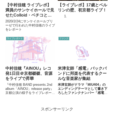
【中村佳穂 ライブレポ】
【ライブレポ】17歳とベル
満員のサンケイホールで見
リンの壁、初京都ライブ！
せたColloid・ベチコとの
コラボと、新展開
2020/2/24にサンケイホールブリ
ーゼで行われた中村佳穂のライブ
をレポート
ライブレポート
ファンク
中村佳穂『AINOU』レコ
米津玄師「感電」バックバ
発1日目＠京都磔磔、音源
ンドに邦楽を代表するクー
をライブで昇華
ルな音楽家が集結
『中村佳穂 BAND presents.2nd
米津玄師がドラマ「MIU404」の
album「AINOU」release party』
エンディングテーマとして書き下
京都公演の様子をライブレポー
ろしたファンクナンバー「感電」
ト！
には、黒人音楽の影響が色濃いク
ールな音楽家たちが参加してい
た。
スポンサーリンク