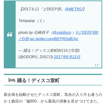
【2017.6.11『どDEEP部』
@METRO
】
Tempalay（１）
photo by 石崎祥子（
@sykdisco
）
#どDEEP部
#
どD部
pic.twitter.com/BEPRDdBJyc
— 踊る！ディスコ室町(6/11#どD部)
(@ODORU_DISCO)
2017年6月12日
踊る！ディスコ室町
新企画を始動させたディスコ室町。気合の入り方も違うの
か１曲目の「嘘800」から最高の演奏を見せつけてきた。