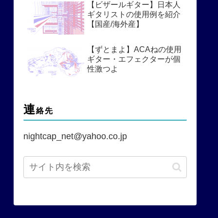
【ビザールギター】日本人
ギタリストの使用例を紹介
【国産/海外産】
【ずとまよ】ACAねの使用
ギター・エフェクターが個
性激つよ
連
絡先
nightcap_net@yahoo.co.jp