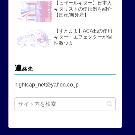
【ビザールギター】日本人
ギタリストの使用例を紹介
【国産/海外産】
【ずとまよ】ACAねの使用
ギター・エフェクターが個
性激つよ
連
絡先
nightcap_net@yahoo.co.jp